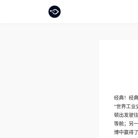
经典！经典
“世界工业
顿出发驶
等舱；另
博中赢得