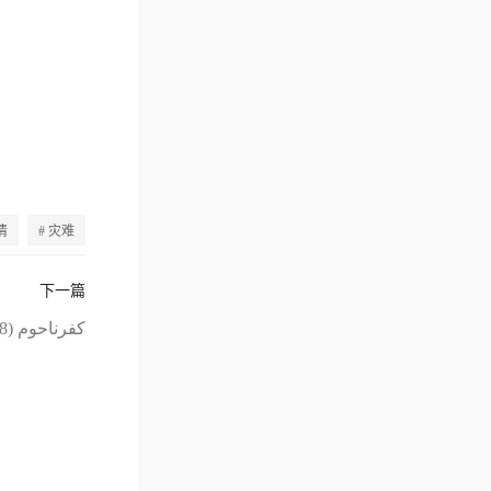
情
# 灾难
下一篇
何以为家 كفرناحوم (2018)