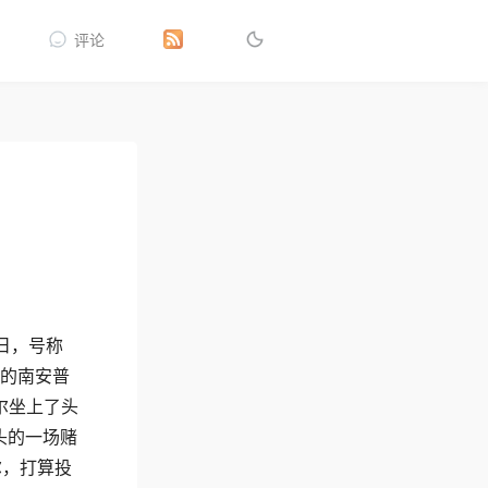
评论
日，号称
国的南安普
尔坐上了头
头的一场赌
尔，打算投