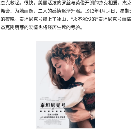
被杰克救起。很快，美丽活泼的罗丝与英俊开朗的杰克相爱，杰
舞会、为她画像，二人的感情逐渐升温。1912年4月14日，星
的夜晚。泰坦尼克号撞上了冰山，“永不沉没的”泰坦尼克号面
和杰克刚萌芽的爱情也将经历生死的考验。