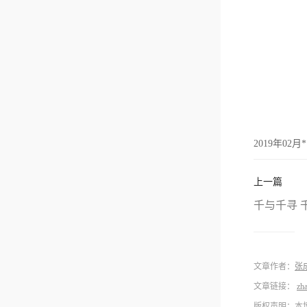
2019年02月
上一篇
千与千寻 千
文章作者：
张
文章链接：
zh
版权声明：本