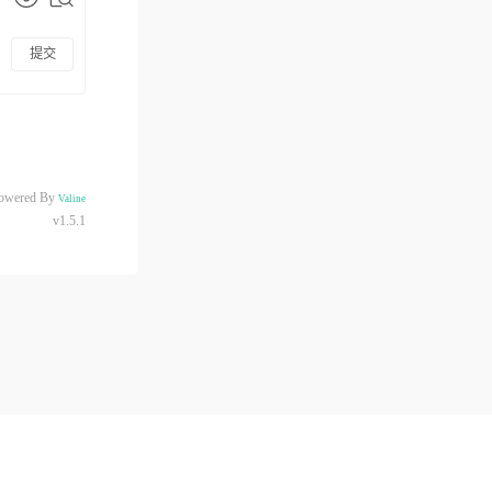
提交
owered By
Valine
v1.5.1