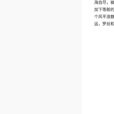
海自尽，
加下等舱的
个风平浪静
运，罗丝