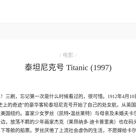
/ 电影 /
泰坦尼克号 Titanic (1997)
！三刷，忘记第一次是什么时候看过的，很可惜。1912年4月10
史上的奇迹”的豪华客轮泰坦尼克号开始了自己的处女航，从英
往美国纽约。富家少女罗丝（凯特•温丝莱特）与母亲及未婚夫卡
一边，放荡不羁的少年画家杰克（莱昂纳多·迪卡普里奥）也在码
了下等舱的船票。罗丝厌倦了上流社会虚伪的生活，不愿嫁给卡