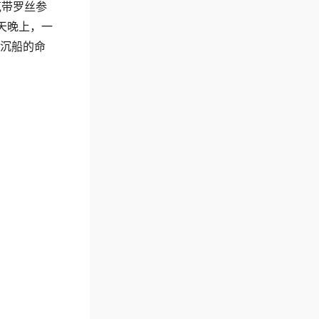
克带罗丝参
期天晚上，一
临沉船的命