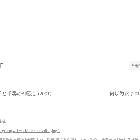
*日
# 爱
と千尋の神隠し (2001)
成威
angchengwei.work/notesbook/dianying-1
博客所有文章除特别声明外，均采用
CC BY-ND 4.0
.许可协议。转载请注明来自
张成威