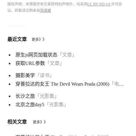
版权声明：本博客所有文章除特别声明外，均采用
CC BY-ND 4.0
.许可协
议。转载请注明来自
张成威
最近文章
更多》》
原生js网页加载状态
「文章」
获取URL参数
「文章」
摄影美学
「读书」
穿普拉达的女王 The Devil Wears Prada (2006)
「电影」
长沙之旅
「光影集」
北京之旅day5
「光影集」
相关文章
更多》》