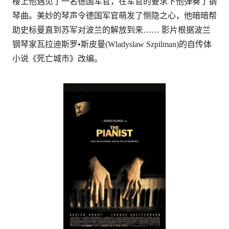
楼上他遇见了一名德国军官，在军官的要求下他弹奏了钢
琴曲。美妙的琴声令德国军官萌发了恻隐之心，他暗暗帮
助史标曼直到苏军对波兰的解放到来…… 影片根据波兰
钢琴家瓦拉迪斯罗•斯皮曼(Wladyslaw Szpilman)的自传体
小说《死亡城市》改编。