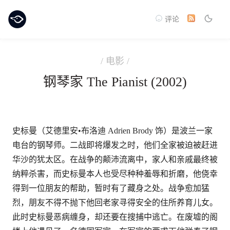
评论
/ 电影 /
钢琴家 The Pianist (2002)
史标曼（艾德里安•布洛迪 Adrien Brody 饰）是波兰一家
电台的钢琴师。二战即将爆发之时，他们全家被迫被赶进
华沙的犹太区。在战争的颠沛流离中，家人和亲戚最终被
纳粹杀害，而史标曼本人也受尽种种羞辱和折磨，他侥幸
得到一位朋友的帮助，暂时有了藏身之处。战争愈加猛
烈，朋友不得不抛下他回老家寻得安全的住所养育儿女。
此时史标曼恶病缠身，却还要在搜捕中逃亡。在废墟的阁