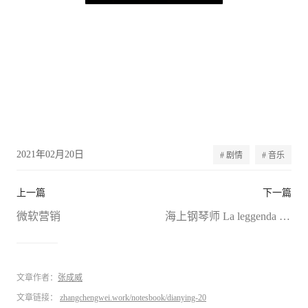
2021年02月20日
# 剧情
# 音乐
上一篇
下一篇
微软营销
海上钢琴师 La leggenda del pianista sull'oceano (1998)
文章作者：
张成威
文章链接：
zhangchengwei.work/notesbook/dianying-20