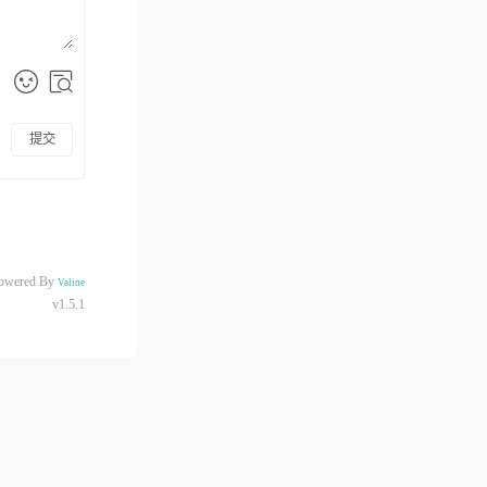
提交
owered By
Valine
v1.5.1