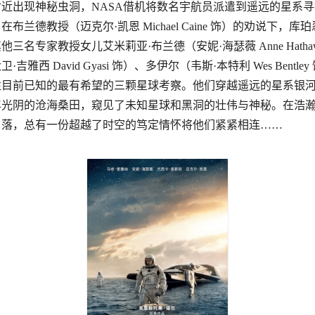
近出现神秘虫洞，NASA借机将数名宇航员派遣到遥远的星系
布兰德教授（迈克尔·凯恩 Michael Caine 饰）的劝说下，库
三名专家教授女儿艾米莉亚·布兰德（安妮·海瑟薇 Anne Hathaw
·吉雅西 David Gyasi 饰）、多伊尔（韦斯·本特利 Wes Bentle
往目前已知的最有希望的三颗星球考察。他们穿越遥远的星系银
年光阴的沧海桑田，窥见了未知星球和黑洞的壮伟与神秘。在浩
角落，总有一份超越了时空的笃定情怀将他们紧紧相连……