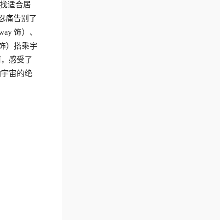
寻找适合居
珀忍痛告别了
ay 饰）、
y 饰）搭乘宇
河，感受了
瀚宇宙的绝