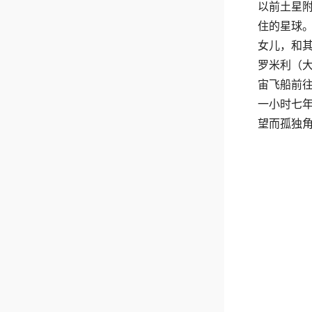
以前土星附
住的星球。在
女儿，和其他
罗米利（大卫
宙飞船前
一小时七
望而孤独