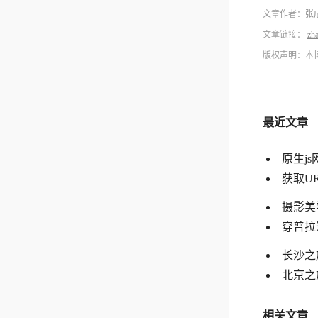
文章作者：
张
文章链接：
zh
版权声明：本
最近文章
原生j
获取U
摄影美
穿普拉达的
长沙之
北京之旅
相关文章