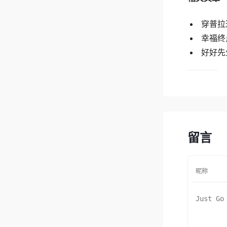
穿普拉达的
幸福终点站
好好先生 
留言