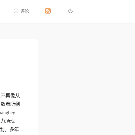
评论
类不再像从
倒数着所剩
ughey
重力场现
计划。多年