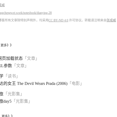
成威
angchengwei.work/notesbook/dianying-28
博客所有文章除特别声明外，均采用
CC BY-ND 4.0
.许可协议。转载请注明来自
张成威
更多》》
s网页加载状态
「文章」
RL参数
「文章」
学
「读书」
女王 The Devil Wears Prada (2006)
「电影」
旅
「光影集」
day5
「光影集」
更多》》