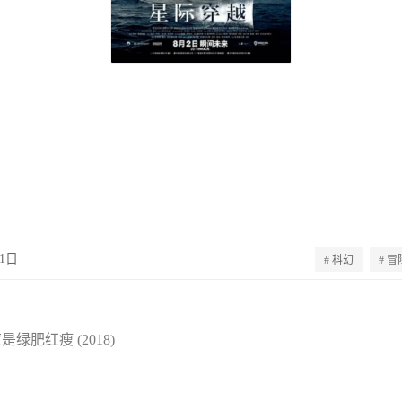
01日
# 科幻
# 冒
绿肥红瘦 (2018)