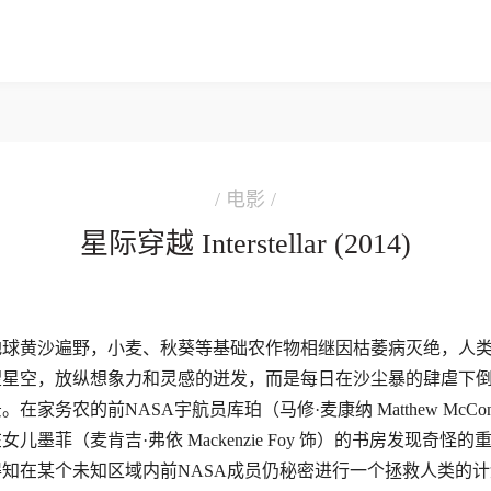
/ 电影 /
星际穿越 Interstellar (2014)
地球黄沙遍野，小麦、秋葵等基础农作物相继因枯萎病灭绝，人
望星空，放纵想象力和灵感的迸发，而是每日在沙尘暴的肆虐下
在家务农的前NASA宇航员库珀（马修·麦康纳 Matthew McCona
儿墨菲（麦肯吉·弗依 Mackenzie Foy 饰）的书房发现奇怪的
知在某个未知区域内前NASA成员仍秘密进行一个拯救人类的