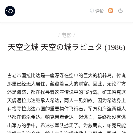
评论
/ 电影 /
天空之城 天空の城ラピュタ (1986)
古老帝国拉比达是一座漂浮在空中的巨大的机器岛，传说
那里已经无人居住，蕴藏着巨大的财富。因此，无论军方
还是海盗，都在找寻着这座传说中的飞行岛。矿工帕克这
天偶遇拉比达继承人希达，两人一见如故。因为希达身上
有找寻拉比达帝国的重要物件飞行石，军方和海盗两帮人
马都在追杀希达。帕克带着希达一起逃亡，最终都没有逃
出军方的手中，希达被军队掳走了。为救朋友，帕克只能