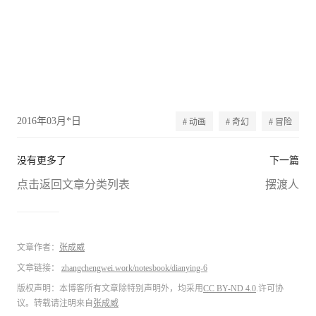
2016年03月*日
# 动画
# 奇幻
# 冒险
没有更多了
下一篇
点击返回文章分类列表
摆渡人
文章作者：
张成威
文章链接：
zhangchengwei.work/notesbook/dianying-6
版权声明：本博客所有文章除特别声明外，均采用
CC BY-ND 4.0
.许可协
议。转载请注明来自
张成威