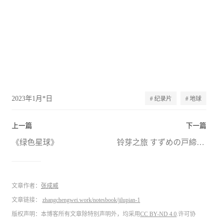
2023年1月*日
# 纪录片
# 地球
上一篇
下一篇
《绿色星球》
铃芽之旅 すずめの戸締まり
文章作者：
张成威
文章链接：
zhangchengwei.work/notesbook/jilupian-1
版权声明：本博客所有文章除特别声明外，均采用
CC BY-ND 4.0
.许可协