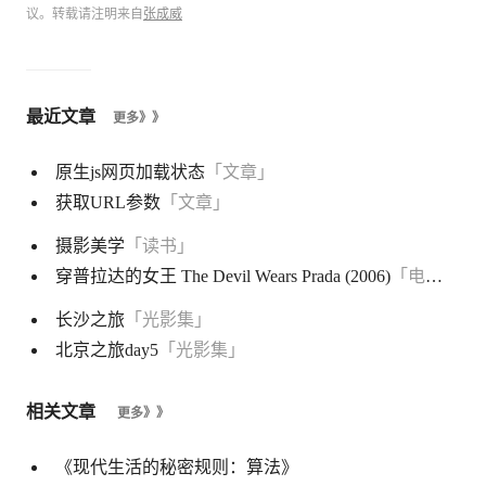
议。转载请注明来自
张成威
最近文章
更多》》
原生js网页加载状态
「文章」
获取URL参数
「文章」
摄影美学
「读书」
穿普拉达的女王 The Devil Wears Prada (2006)
「电影」
长沙之旅
「光影集」
北京之旅day5
「光影集」
相关文章
更多》》
《现代生活的秘密规则：算法》