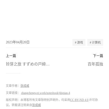
2023年04月20日
# 游戏
# 计算机
上一篇
下一篇
铃芽之旅 すずめの戸締まり
百年孤独
文章作者：
张成威
文章链接：
zhangchengwei.work/notesbook/jilupian-4
版权声明：本博客所有文章除特别声明外，均采用
CC BY-ND 4.0
.许可协
议。转载请注明来自
张成威