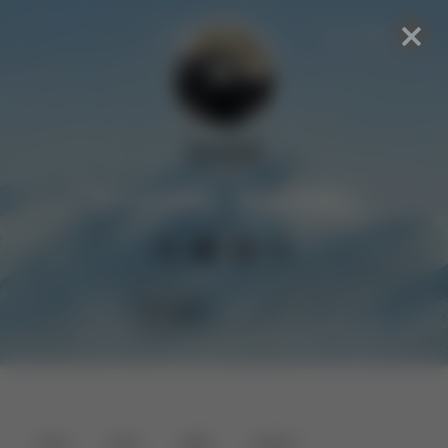
张成威
知不足而奋进，望远山而前行
首页
读书/观影
友链
归档
关于
全部
读书
电影
纪录片