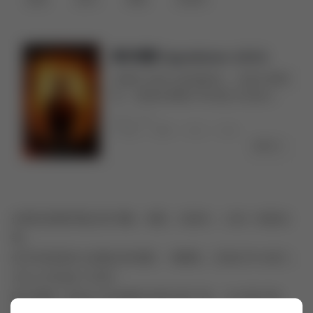
奥本海默 Oppenheimer (2023)
当我们为权力金钱焦虑、兴奋与愤怒
时，却根本想象不到'他们'在谈论着
怎样更重要的事情。
2023-11
阅
电影
# 剧情
# 传记
# 历史
全文..》
这里纪录我所看过的书籍、电影、纪录片、以及一些笔记
等。
似乎还有很多以前看过的电影、书籍等，已经记不大清了。
为什么开设这个栏目！
因为想把一些自认为好看的东西记录下来，与大家分享。